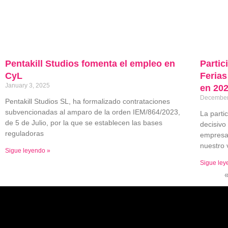
Pentakill Studios fomenta el empleo en
Partic
CyL
Ferias
January 3, 2025
en 20
December
Pentakill Studios SL, ha formalizado contrataciones
subvencionadas al amparo de la orden IEM/864/2023,
La parti
de 5 de Julio, por la que se establecen las bases
decisivo
reguladoras
empresa,
nuestro 
Sigue leyendo »
Sigue ley
«