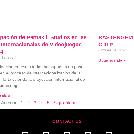
ipación de Pentakill Studios en las
RASTENGEM “
 Internacionales de Videojuegos
CDTI”
October 14, 2024
24
 19, 2024
Sigue leyendo »
cipación en estas ferias ha supuesto un paso
 en el proceso de internacionalización de la
 fortaleciendo la proyección internacional de
videojuego.
endo »
 Anterior
1
2
3
4
5
Siguiente »
CONTACT US