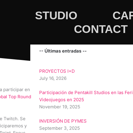
STUDIO
CA
CONTACT
-- Últimas entradas --
PROYECTOS I+D
July 16, 2026
a participar en
Participación de Pentakill Studios en las Fer
obal Top Round
Videojuegos en 2025
November 19, 2025
e Twitch. Se
INVERSIÓN DE PYMES
ticiparemos y
September 3, 2025
Point, Focus,